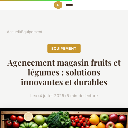
Accueil
›
Equipement
EQUIPEMENT
Agencement magasin fruits et
légumes : solutions
innovantes et durables
Léa
•
4 juillet 2025
•
5 min de lecture