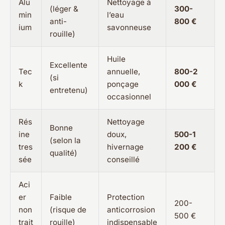
Alu
Nettoyage à
(léger &
300-
min
l’eau
anti-
800 €
ium
savonneuse
rouille)
Huile
Excellente
Tec
annuelle,
800-2
(si
k
ponçage
000 €
entretenu)
occasionnel
Rés
Nettoyage
Bonne
ine
doux,
500-1
(selon la
tres
hivernage
200 €
qualité)
sée
conseillé
Aci
er
Faible
Protection
200-
non
(risque de
anticorrosion
500 €
trait
rouille)
indispensable