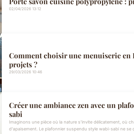
Porte savon cuisine polypropylène : p
02/04/2026 13:12
Comment choisir une menuiserie en H
projets ?
29/03/2026 10:46
Créer une ambiance zen avec un plafo
sabi
Imaginons une pièce où la nature s'invite délicatement, où c
d'apaisement. Le plafonnier suspendu style wabi-sabi ne se con