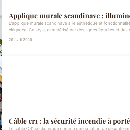
Applique murale scandinave : illumine
L'applique murale scandinave allie esthétique et fonctionnali
élégance. Ce style, caractérisé par des lignes épurées et des m
29 avril 2025
Câble cr1 : la sécurité incendie à port
Le câble CR1 se distingue comme une solution de sécurité ince