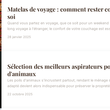
Matelas de voyage : comment rester c
soi
Quand vous partez en voyage, que ce soit pour un weekend 
long voyage à l'étranger, le confort de votre couchage est es
28 janvier 2025
Sélection des meilleurs aspirateurs po
d'animaux
Les poils d'animaux s'incrustent partout, rendant le ménage s
adapté devient alors indispensable pour préserver la propreté d
22 octobre 2025