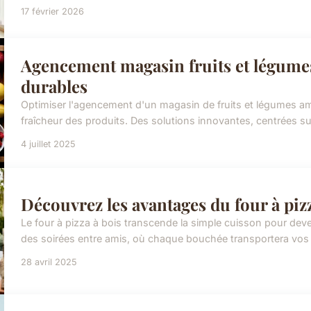
17 février 2026
Agencement magasin fruits et légumes
durables
Optimiser l'agencement d'un magasin de fruits et légumes améli
fraîcheur des produits. Des solutions innovantes, centrées sur l
4 juillet 2025
Découvrez les avantages du four à pizz
Le four à pizza à bois transcende la simple cuisson pour deve
des soirées entre amis, où chaque bouchée transportera vos co
28 avril 2025