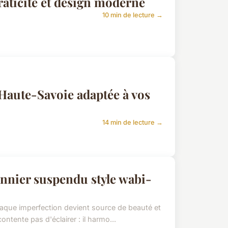
raticité et design moderne
10 min de lecture →
aute-Savoie adaptée à vos
14 min de lecture →
nnier suspendu style wabi-
haque imperfection devient source de beauté et
tente pas d'éclairer : il harmo...