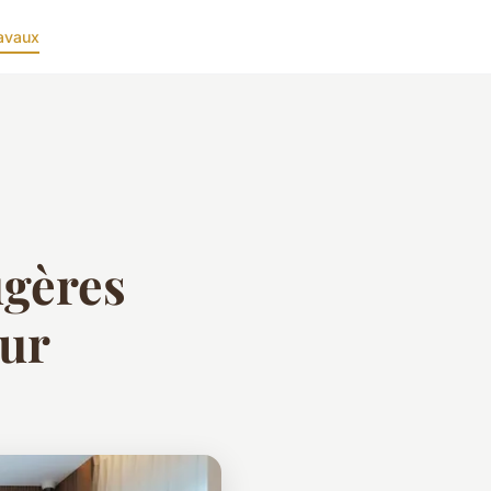
avaux
ugères
eur