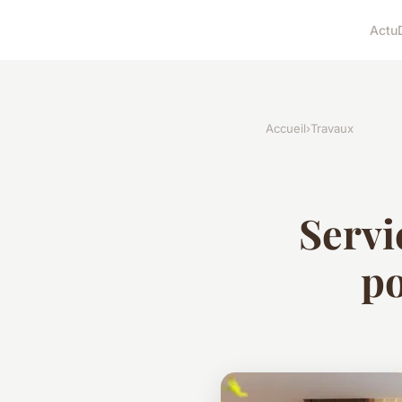
Actu
Accueil
›
Travaux
Servi
po