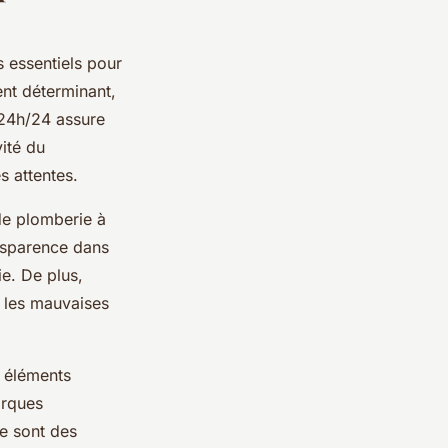
 essentiels pour
ent déterminant,
 24h/24 assure
vité du
s attentes.
 de plomberie à
ansparence dans
e. De plus,
t les mauvaises
s éléments
arques
e sont des