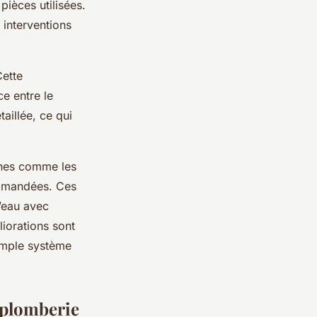
pièces utilisées.
 interventions
Cette
ce entre le
aillée, ce qui
rnes comme les
ommandées. Ces
’eau avec
iorations sont
imple système
e plomberie