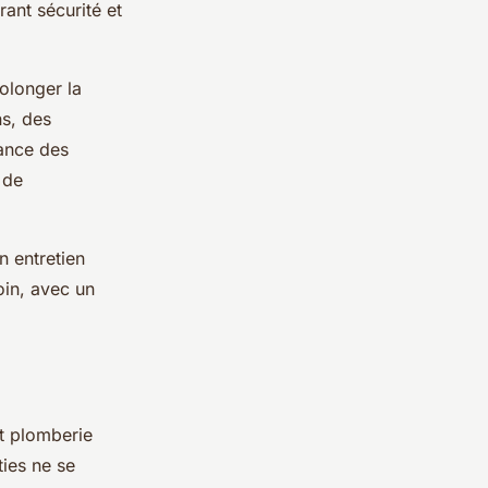
rant sécurité et
rolonger la
ns, des
nance des
 de
n entretien
oin, avec un
rt plomberie
ties ne se