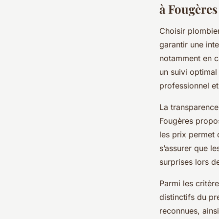
à Fougères
Choisir plombie
garantir une int
notamment en ca
un suivi optimal 
professionnel et
La transparence 
Fougères propose
les prix permet 
s’assurer que le
surprises lors de
Parmi les critè
distinctifs du p
reconnues, ains