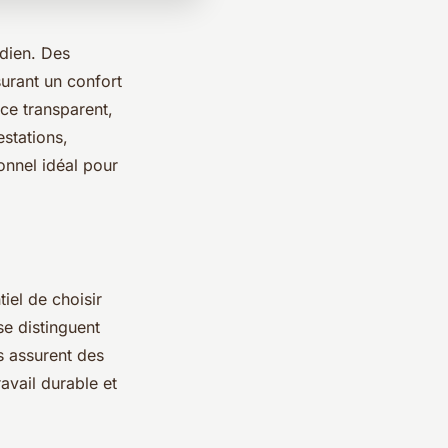
idien. Des
surant un confort
ice transparent,
estations,
nnel idéal pour
iel de choisir
e distinguent
es assurent des
avail durable et