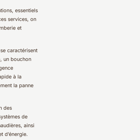
ions, essentiels
ces services, on
omberie et
se caractérisent
te, un bouchon
rgence
apide à la
ement la panne
n des
 systèmes de
haudières, ainsi
t d’énergie.