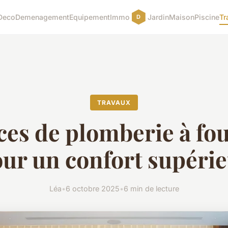
Deco
Demenagement
Equipement
Immo
Jardin
Maison
Piscine
Tr
TRAVAUX
ces de plomberie à fo
ur un confort supéri
Léa
•
6 octobre 2025
•
6 min de lecture