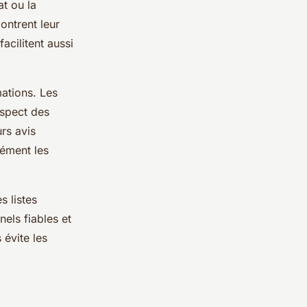
at ou la
ontrent leur
acilitent aussi
mations. Les
espect des
rs avis
sément les
s listes
els fiables et
 évite les